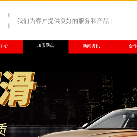
我们为客户提供良好的服务和产品！
加盟网点
中心
新闻资讯
合