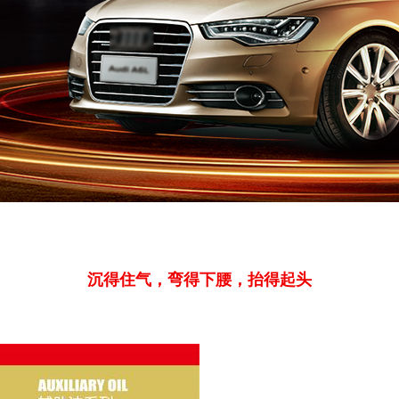
沉得住气，弯得下腰，抬得起头