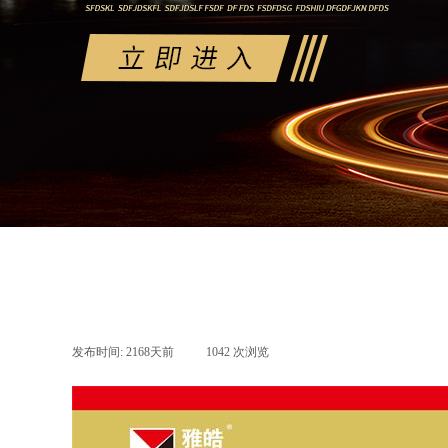
发布时间:
2168天前
|
1042
次浏览
|