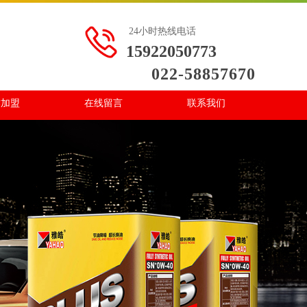
24小时热线电话
15922050773
022-58857670
作加盟
在线留言
联系我们