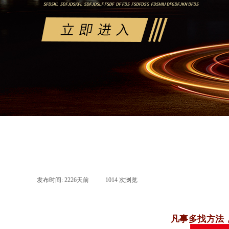
发布时间:
2226天前
|
1014
次浏览
|
凡事多找方法