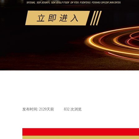
发布时间:
2129天前
|
832
次浏览
|